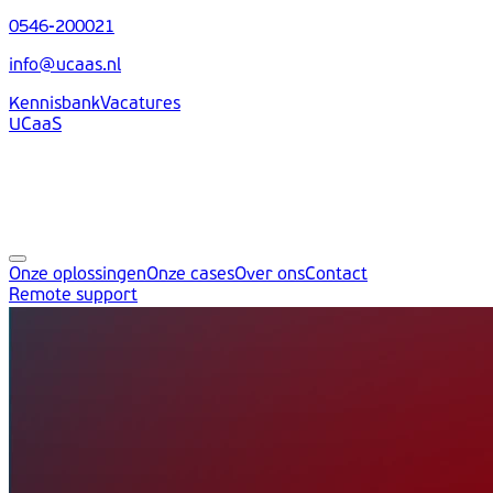
0546-200021
info@ucaas.nl
Kennisbank
Vacatures
UCaaS
Onze oplossingen
Onze cases
Over ons
Contact
Remote support