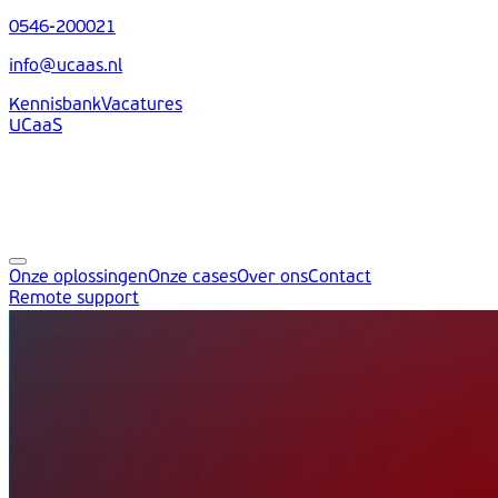
0546-200021
info@ucaas.nl
Kennisbank
Vacatures
UCaaS
Onze oplossingen
Onze cases
Over ons
Contact
Remote support