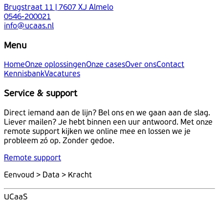
Brugstraat 11 | 7607 XJ Almelo
0546-200021
info@ucaas.nl
Menu
Home
Onze oplossingen
Onze cases
Over ons
Contact
Kennisbank
Vacatures
Service & support
Direct iemand aan de lijn? Bel ons en we gaan aan de slag.
Liever mailen? Je hebt binnen een uur antwoord. Met onze
remote support kijken we online mee en lossen we je
probleem zó op. Zonder gedoe.
Remote support
Eenvoud > Data > Kracht
UCaaS