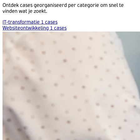
Ontdek cases georganiseerd per categorie om snel te
vinden wat je zoekt.
IT-transformatie
1 cases
Websiteontwikkeling
1 cases