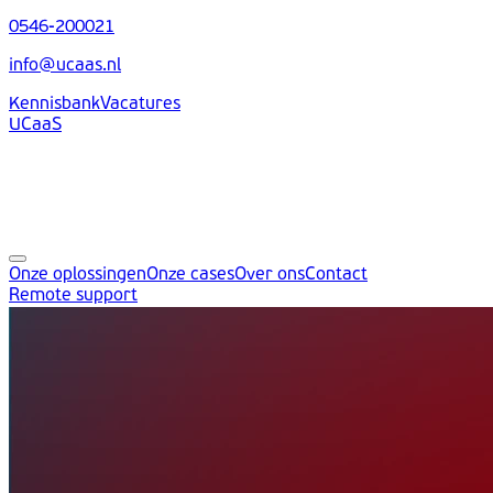
0546-200021
info@ucaas.nl
Kennisbank
Vacatures
UCaaS
Onze oplossingen
Onze cases
Over ons
Contact
Remote support