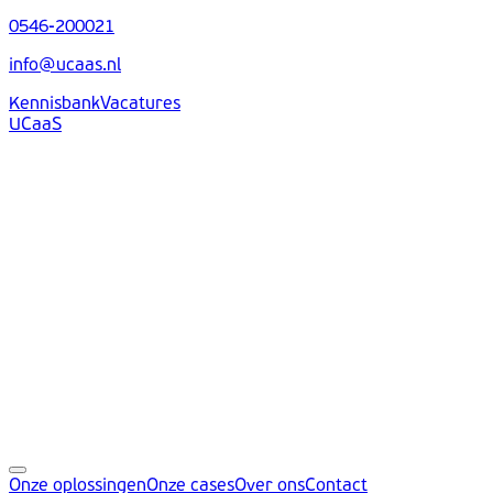
0546-200021
info@ucaas.nl
Kennisbank
Vacatures
UCaaS
Onze oplossingen
Onze cases
Over ons
Contact