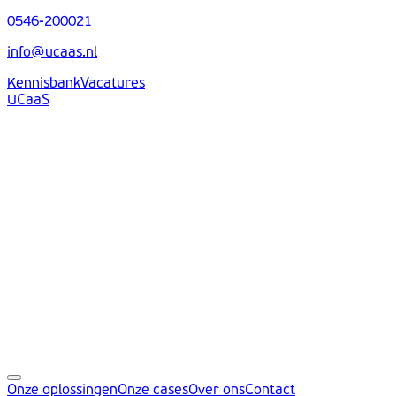
0546-200021
info@ucaas.nl
Kennisbank
Vacatures
UCaaS
Onze oplossingen
Onze cases
Over ons
Contact