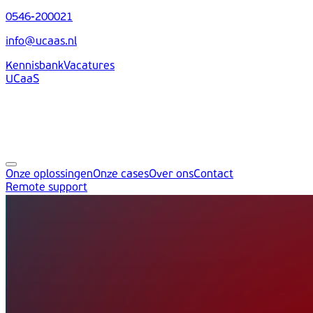
0546-200021
info@ucaas.nl
Kennisbank
Vacatures
UCaaS
Onze oplossingen
Onze cases
Over ons
Contact
Remote support