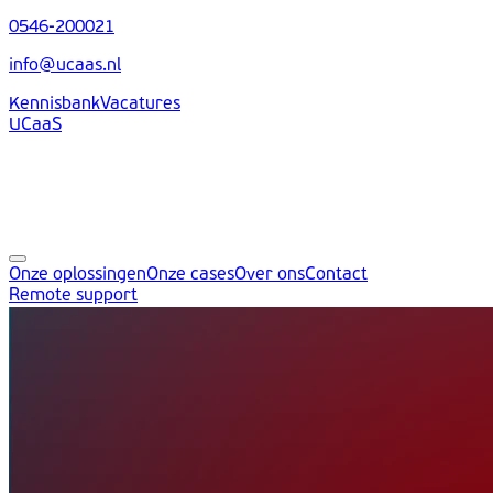
0546-200021
info@ucaas.nl
Kennisbank
Vacatures
UCaaS
Onze oplossingen
Onze cases
Over ons
Contact
Remote support