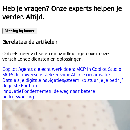
Heb je vragen?
Onze experts helpen je
verder. Altijd.
Meeting inplannen
Gerelateerde artikelen
Ontdek meer artikelen en handleidingen over onze
verschillende diensten en oplossingen.
Copilot Agents die echt werk doen: MCP in Copilot Studio
MCP: de universele stekker voor AI in je organisatie
Data als je digitale navigatiesysteem: zo stuur je je bedrijf
de juiste kant op
Innovatief ondernemen, de weg naar betere
bedrijfsvoering.