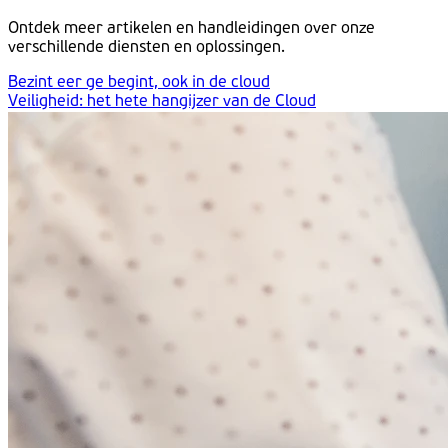
Ontdek meer artikelen en handleidingen over onze
verschillende diensten en oplossingen.
Bezint eer ge begint, ook in de cloud
Veiligheid: het hete hangijzer van de Cloud