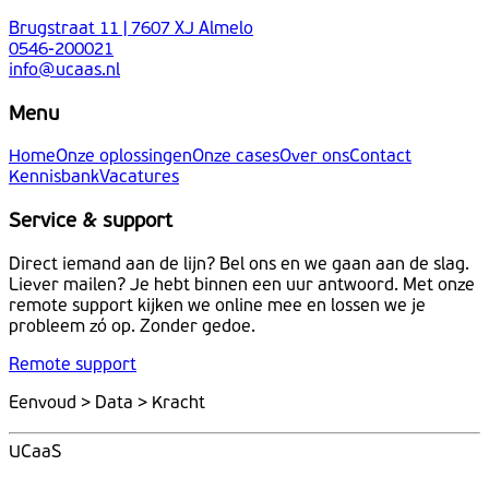
Brugstraat 11 | 7607 XJ Almelo
0546-200021
info@ucaas.nl
Menu
Home
Onze oplossingen
Onze cases
Over ons
Contact
Kennisbank
Vacatures
Service & support
Direct iemand aan de lijn? Bel ons en we gaan aan de slag.
Liever mailen? Je hebt binnen een uur antwoord. Met onze
remote support kijken we online mee en lossen we je
probleem zó op. Zonder gedoe.
Remote support
Eenvoud > Data > Kracht
UCaaS