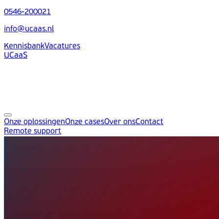
0546-200021
info@ucaas.nl
Kennisbank
Vacatures
UCaaS
Onze oplossingen
Onze cases
Over ons
Contact
Remote support