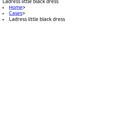
Ladress little black dress
Home
>
Cases
>
Ladress little black dress