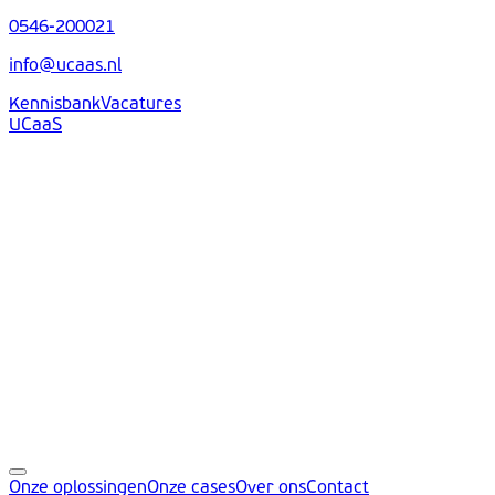
0546-200021
info@ucaas.nl
Kennisbank
Vacatures
UCaaS
Onze oplossingen
Onze cases
Over ons
Contact